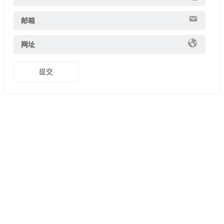
邮箱
网址
提交
Copyright ©
美股開戶推薦
版權所有. 友情鏈接:
證券開戶優惠