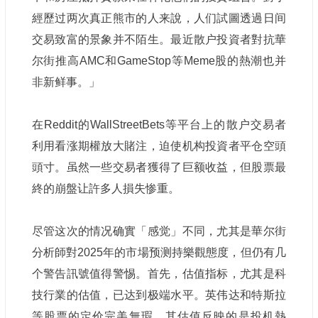
經歷过两次真正熊市的人来說，人们試圖透過日间
交易致富的景象并不陌生。最近散户投資者對抗華
尔街推高AMC和GameStop等Meme股的熱潮也并
非新鲜事。」
在Reddit的WallStreetBets等平台上的散户交易者
利用看涨期權放大賭注，迫使机构投資者平仓空頭
頭寸。虽然一些交易者獲得了巨额收益，但股票最
終的崩盤让許多人損失惨重。
尽管这次的情况确實「感觉」不同，尤其是華尔街
分析師對2025年的市場预测持樂觀態度，但仍有几
个警告訊號值得警惕。首先，估值指标，尤其是科
技行業的估值，已达到极端水平。英伟达和特斯拉
等股票的定价完美無瑕，其估值反映的是投机熱