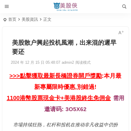
首页
美股資訊
正文
美股散户興起投机風潮，出来混的遲早
要还
2024 年 12 月 15 日 05:48:07
admin2
阅读模式
>>>點擊獲取最新長橋證券開戶獎勵
:本月最
新專屬限時優惠,別錯過!
1100港幣股票現金卡+美港股終生免佣金
需用
邀请码:
3O5X62
市場持续狂熱，杠杆和投机在推动非凡收益中仍扮