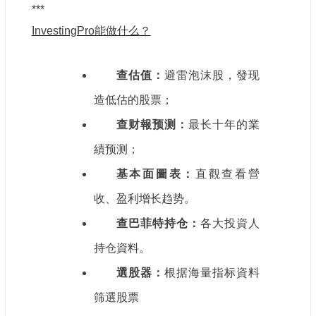
***
InvestingPro能做什么？
查估值：
避雷泡沫股，發现
造低估的股票；
查财報预测：
最长十年的業
績预测；
基本面圖表：
直觀查看營
收、盈利增长趋势。
查巴菲特持仓：
各大投資人
持仓資料。
選股器：
根据海量指标資料
筛選股票