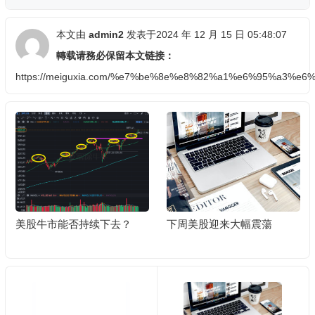
本文由
admin2
发表于2024 年 12 月 15 日 05:48:07
轉载请務必保留本文链接：
https://meiguxia.com/%e7%be%8e%e8%82%a1%e6%95%a
下周美股迎来大幅震蕩
【美股周報】标普、納指再
創新高，12月美联儲降息概
率飙至85%