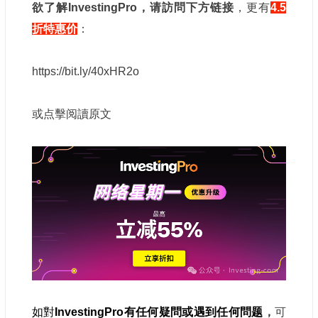
欲了解InvestingPro，请訪問下方链接
，更有
4.5
折特惠价
：
https://bit.ly/40xHR2o
或点擊阅讀原文
如對
InvestingPro
有任何疑問或遇到任何問题
，
可