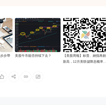
一步步帶
美股牛市能否持续下去？
【美股周報】标普、納指再創
新高，12月美联儲降息概率
至85%