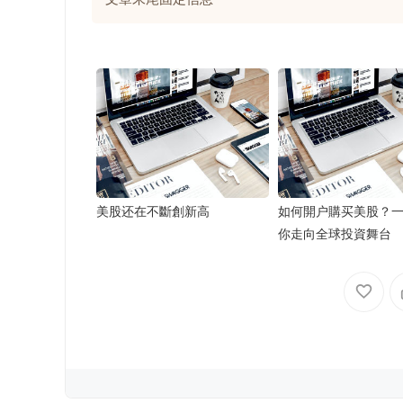
美股还在不斷創新高
如何開户購买美股？
你走向全球投資舞台