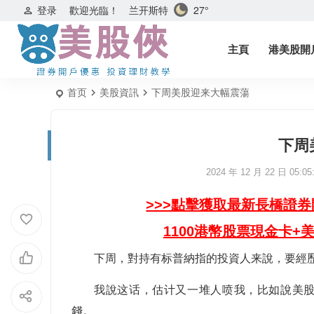
兰开斯特
27°
登录
歡迎光臨！
主頁
港美股開
首页
美股資訊
下周美股迎来大幅震蕩
下周
2024 年 12 月 22 日 05:05
>>>點擊獲取最新長橋證
1100港幣股票現金卡+
下周，對持有标普納指的投資人来說，要經
我說这话，估计又一堆人喷我，比如說美股
錢。