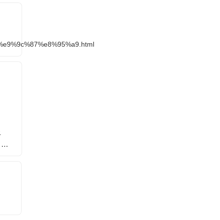
%e9%9c%87%e8%95%a9.html
上
​美股12月还会繼续上
納指暴跌，史詩級买
高盛示
，这
涨，原因有四点
点又来了么！
品市場
点到
象