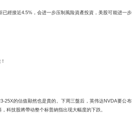
新已經接近4.5%，会进一步压制風险資產投資，美股可能进一步
能！
-25X的估值顯然也是貴的。下周三盤后，英伟达NVDA要公布
料，科技股將帶动整个标普納指出现大幅度的下跌。