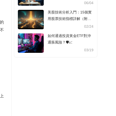
06/04
美股技術分析入門：15個實
用股票技術指標詳解（附港
的
股對比）
02/24
不
如何通過投資黃金ETF對沖
通脹風險？🛡️📈
03/19
上