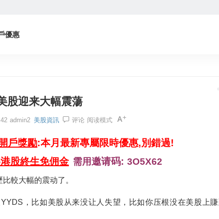
戶優惠
美股迎来大幅震蕩
:42
admin2
美股資訊
评论
阅读模式
券開戶獎勵
:本月最新專屬限時優惠,別錯過!
美港股終生免佣金
邀请码:
需用
3O5X62
歷比較大幅的震动了。
YYDS，比如美股从来没让人失望，比如你压根没在美股上賺