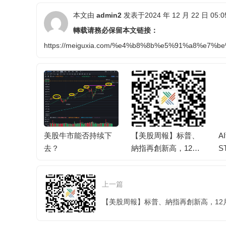
本文由
admin2
发表于2024 年 12 月 22 日 05:0
轉载请務必保留本文链接：
https://meiguxia.com/%e4%b8%8b%e5%91%a8%e
买美股？
美股牛市能否持续下
【美股周報】标普、
A
走向全球
去？
納指再創新高，12月
S
美联儲降息概率飙至8
跌
5%
號
上一篇