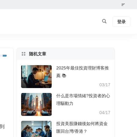
登录
随机文章
2025年最佳投資理財博客推
薦 📚
03/17
什么是市場情緒?投資者的心
理驅動力
04/17
投資美股賺錢後如何將資金
到
匯回台灣/香港？