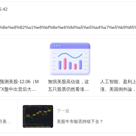
5:42
7%be%8e%e8%82%a1%e8%bf%8e%e6%9d%a5%e5%a4%a7%e5%b9%85
I预测美股-12.06（M
無惧美股高估值，这
人工智能、盈利
TX盤中出货后大
五只股票仍然看涨超3
涨、美国例外論
，納指出现貪婪訊
0%
三大美股看涨觀
会不会回撤？）
底靠不靠谱？
下一篇
【美股周報】标普、納指再創新高，12月美联儲降息概率飙至85%
美股牛市能否持续下去？