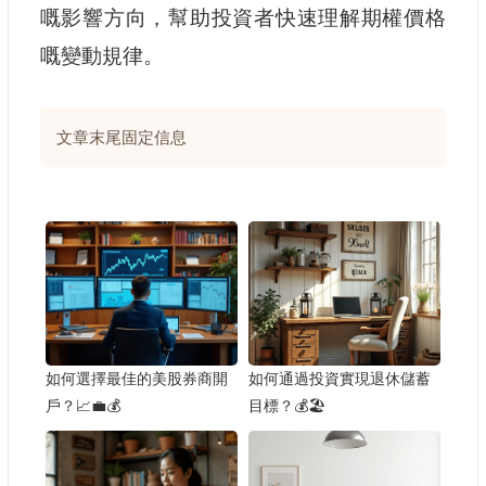
嘅影響方向，幫助投資者快速理解期權價格
嘅變動規律。
文章末尾固定信息
如何選擇最佳的美股券商開
如何通過投資實現退休儲蓄
戶？📈💼💰
目標？💰🏖️