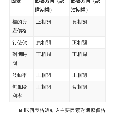
因素
影響方向（認
影響方向（認
購期權）
沽期權）
標的資
正相關
負相關
產價格
行使價
負相關
正相關
到期時
正相關
正相關
間
波動率
正相關
正相關
無風險
正相關
負相關
利率
📊 呢個表格總結咗主要因素對期權價格