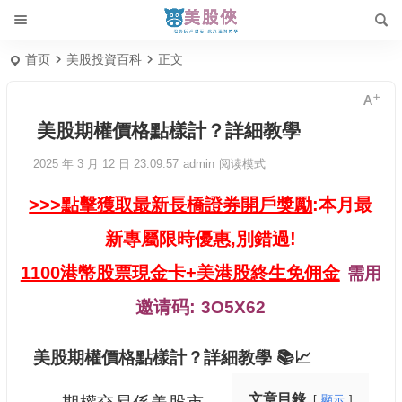
首页
美股投資百科
正文
美股期權價格點樣計？詳細教學
2025 年 3 月 12 日 23:09:57
admin
阅读模式
>>>點擊獲取最新長橋證券開戶獎勵
:本月最
新專屬限時優惠,別錯過!
1100港幣股票現金卡+美港股終生免佣金
需用
邀请码:
3O5X62
美股期權價格點樣計？詳細教學 📚📈
文章目錄
顯示