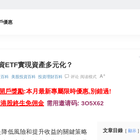
戶優惠
資ETF實現資產多元化？
股百科
美股投資百科
投資理財百科
评论
阅读模式
券開戶獎勵
:本月最新專屬限時優惠,別錯過!
美港股終生免佣金
邀请码:
需用
3O5X62
文章目錄
化是降低風險和提升收益的關鍵策略
顯示