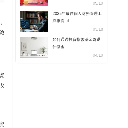
05/19
2025年最佳個人財務管理工
具推薦 📊
，
03/18
險
如何通過投資指數基金為退
休儲蓄
04/19
資
投
資