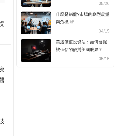
05/26
什麼是崩盤?市場的劇烈震盪
與危機 🚨
提
04/15
美股價值投資法：如何發掘
被低估的優質美國股票？
05/15
療
醫
技