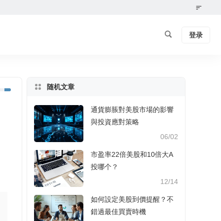
登录
随机文章
通貨膨脹對美股市場的影響
與投資應對策略
06/02
市盈率22倍美股和10倍大A
投哪个？
12/14
如何設定美股到價提醒？不
錯過最佳買賣時機