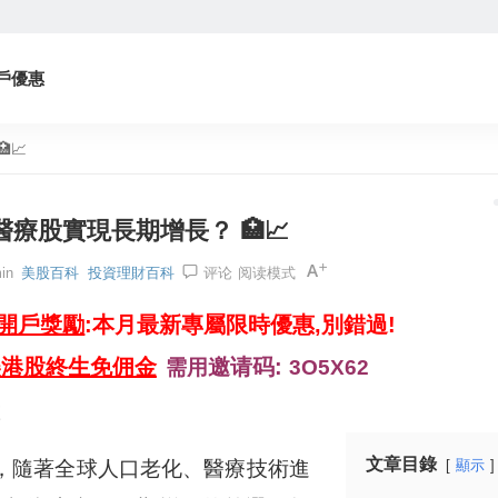
戶優惠
📈
療股實現長期增長？ 🏥📈
in
美股百科
投資理財百科
评论
阅读模式
券開戶獎勵
:本月最新專屬限時優惠,別錯過!
美港股終生免佣金
邀请码:
需用
3O5X62

文章目錄
，隨著全球人口老化、醫療技術進
顯示