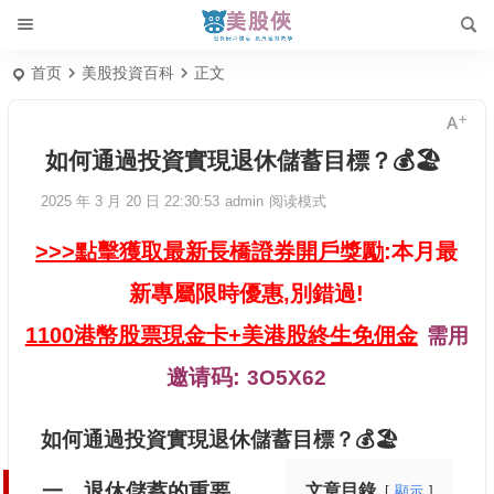
首页
美股投資百科
正文
如何通過投資實現退休儲蓄目標？💰🏖️
2025 年 3 月 20 日 22:30:53
admin
阅读模式
>>>點擊獲取最新長橋證券開戶獎勵
:本月最
新專屬限時優惠,別錯過!
1100港幣股票現金卡+美港股終生免佣金
需用
邀请码:
3O5X62
如何通過投資實現退休儲蓄目標？💰🏖️
一、退休儲蓄的重要
文章目錄
顯示