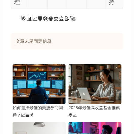
理
持
🌟📊📈🛡️🛠️🧠⚖️🔮📝🚀
文章末尾固定信息
如何選擇最佳的美股券商開
2025年最佳高收益基金推薦
戶？📈💼💰
🌟📈