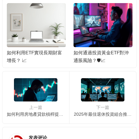
如何利用ETF實現長期財富
如何通過投資黃金ETF對沖
增長？ 📈
通脹風險？🛡️📈
上一篇
下一篇
如何利用房地產貸款槓桿提高投資回報？ 📈
2025年最佳退休投資組合推薦 🌟📊
发表评论