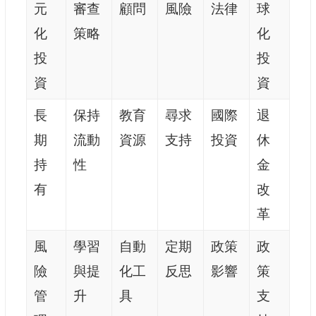
元
審查
顧問
風險
法律
球
化
策略
化
投
投
資
資
長
保持
教育
尋求
國際
退
期
流動
資源
支持
投資
休
持
性
金
有
改
革
風
學習
自動
定期
政策
政
險
與提
化工
反思
影響
策
管
升
具
支