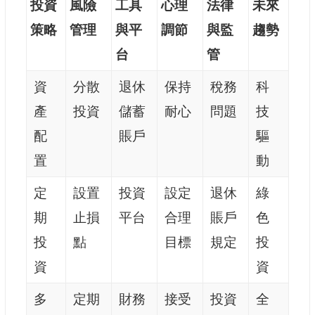
投資
風險
工具
心理
法律
未來
策略
管理
與平
調節
與監
趨勢
台
管
資
分散
退休
保持
稅務
科
產
投資
儲蓄
耐心
問題
技
配
賬戶
驅
置
動
定
設置
投資
設定
退休
綠
期
止損
平台
合理
賬戶
色
投
點
目標
規定
投
資
資
多
定期
財務
接受
投資
全