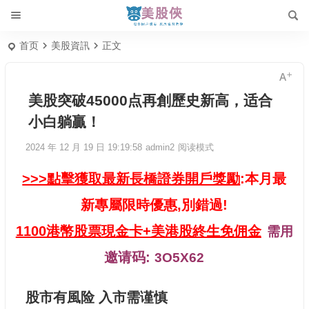
首页
美股資訊
正文
美股突破45000点再創歷史新高，适合
小白躺贏！
2024 年 12 月 19 日 19:19:58
admin2
阅读模式
>>>點擊獲取最新長橋證券開戶獎勵
:本月最
新專屬限時優惠,別錯過!
1100港幣股票現金卡+美港股終生免佣金
需用
邀请码:
3O5X62
股市有風险 入市需谨慎