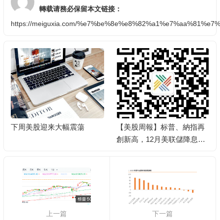
轉载请務必保留本文链接：
https://meiguxia.com/%e7%be%8e%e8%82%a1%e7%aa%81
下周美股迎来大幅震蕩
【美股周報】标普、納指再
創新高，12月美联儲降息概
率飙至85%
上一篇
下一篇