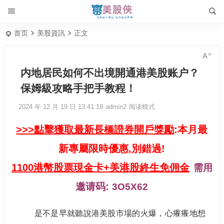
首页
美股資訊
正文
内地居民如何不出境開通港美股账户？
保姆級攻略手把手教程！
2024 年 12 月 19 日 13:41:19
admin2
阅读模式
>>>點擊獲取最新長橋證券開戶獎勵
:本月最
新專屬限時優惠,別錯過!
1100港幣股票現金卡+美港股終生免佣金
需用
邀请码:
3O5X62
是不是早就聽說港美股市場的火爆，心癢癢地想