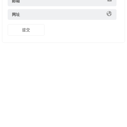
邮箱
网址
提交
Copyright ©
美股開戶推薦
版權所有. 友情鏈接:
證券開戶優惠
2025
長橋證券邀請碼