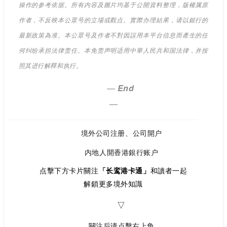
操作的参考依据。所有内容及圖片均基于公開資料整理，版權属原
作者，不反映本公眾号的立場或觀点。實際办理結果，请以銀行的
最新政策為准。本公眾号及作者不對因誤用本平台信息而產生的任
何纠纷承担法律责任。本免责声明适用中華人民共和国法律，并按
照其进行解釋和执行。
—
End
—
境外公司注册、公司開户
内地人開香港銀行账户
点擊下方卡片關注
「长鸾港卡通」
和讀者一起
解鎖更多境外知識
▽
關注后请点擊右上角