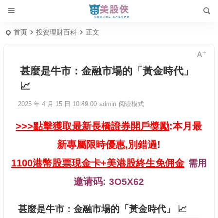
首页
投資理財百科
正文
甚麼是牛市：金融市場的「黃金時代」
📈
2025 年 4 月 15 日 10:49:00
admin
阅读模式
>>>點擊獲取最新長橋證券開戶獎勵
:本月最
新專屬限時優惠,別錯過!
1100港幣股票現金卡+美港股終生免佣金
需用
邀请码:
3O5X62
甚麼是牛市：金融市場的「黃金時代」 📈