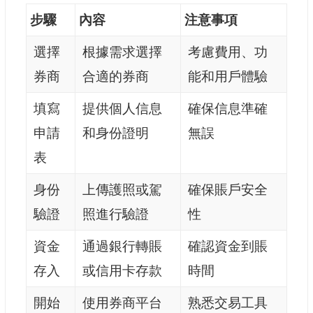
步驟
內容
注意事項
選擇
根據需求選擇
考慮費用、功
券商
合適的券商
能和用戶體驗
填寫
提供個人信息
確保信息準確
申請
和身份證明
無誤
表
身份
上傳護照或駕
確保賬戶安全
驗證
照進行驗證
性
資金
通過銀行轉賬
確認資金到賬
存入
或信用卡存款
時間
開始
使用券商平台
熟悉交易工具