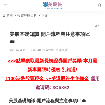
首页
投資理財百科
正文
美股基礎知識:開戶流程與注意事項📈
💼
2025 年 4 月 8 日 07:48:29
admin
阅读模式
>>>點擊獲取最新長橋證券開戶獎勵
:本月最
新專屬限時優惠,別錯過!
1100港幣股票現金卡+美港股終生免佣金
需用
邀请码:
3O5X62
美股基礎知識:開戶流程與注意事項📈💼