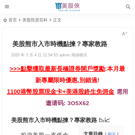
首页
美股投資百科
正文
美股熊市入市時機點揀？專家教路
2025 年 3 月 4 日 21:54:53
admin
阅读模式
>>>點擊獲取最新長橋證券開戶獎勵
:本月最
新專屬限時優惠,別錯過!
1100港幣股票現金卡+美港股終生免佣金
需用
邀请码:
3O5X62
美股熊市入市時機點揀？專家教路 📉📈
文章目錄
顯示