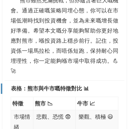
熊市雖然充滿挑戰，但亦蘊含著巨大嘅機
會。通過正確嘅策略同埋心態，你可以在市
場低潮時找到投資機會，並為未來嘅增長做
好準備。希望本文嘅分享能夠幫助你更好地
應對熊市，喺投資路上穩步前行。記住，投
資係一場馬拉松，而唔係短跑，保持耐心同
埋理性，你一定能夠喺市場中取得成功。💪
🚀
表格：熊市與牛市嘅特徵對比 📊
特徵
熊市 📉
牛市 📈
市場情
悲觀、恐慌 😨
樂觀、積極 😃
緒