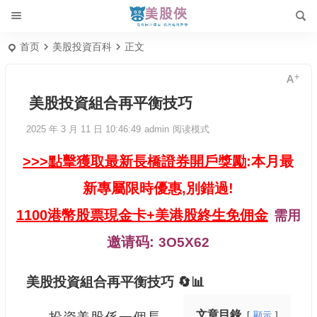
首页
美股投資百科
正文
美股投資組合再平衡技巧
2025 年 3 月 11 日 10:46:49
admin
阅读模式
>>>點擊獲取最新長橋證券開戶獎勵
:本月最
新專屬限時優惠,別錯過!
1100港幣股票現金卡+美港股終生免佣金
需用
邀请码:
3O5X62
美股投資組合再平衡技巧 🔄📊
文章目錄
顯示