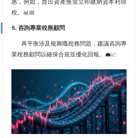
惠，例如，賣出資產無需立即繳納資本利得
稅。📊📅
5. 咨詢專業稅務顧問
再平衡涉及複雜嘅稅務問題，建議咨詢專
業稅務顧問以確保合規並優化回報。💼📈