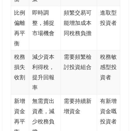
比例
即時調
頻繁交易可
進取型
偏離
整，捕捉
能增加成本
投資者
再平
市場機會
同稅務負擔
衡
稅務
減少資本
需要頻繁檢
稅務敏
損失
利得稅，
討投資組合
感型投
收割
提升回報
資者
率
新增
無需賣出
需要持續新
有新增
資金
資產，減
增資金
資金嘅
再平
少稅務負
投資者