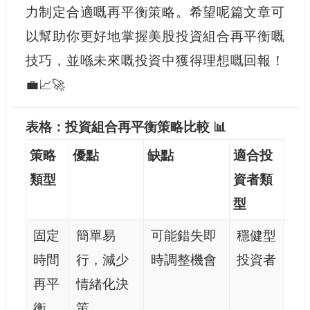
力制定合適嘅再平衡策略。希望呢篇文章可
以幫助你更好地掌握美股投資組合再平衡嘅
技巧，並喺未來嘅投資中獲得理想嘅回報！
💼📈🚀
表格：投資組合再平衡策略比較 📊
策略
優點
缺點
適合投
類型
資者類
型
固定
簡單易
可能錯失即
穩健型
時間
行，減少
時調整機會
投資者
再平
情緒化決
衡
策