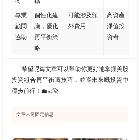
衡
擔
專業
個性化建
可能涉及額
高資產
顧問
議，優化
外費用
淨值投
協助
再平衡策
資者
略
希望呢篇文章可以幫助你更好地掌握美股
投資組合再平衡嘅技巧，並喺未來嘅投資中
穩步前行！💼📈🚀
文章末尾固定信息