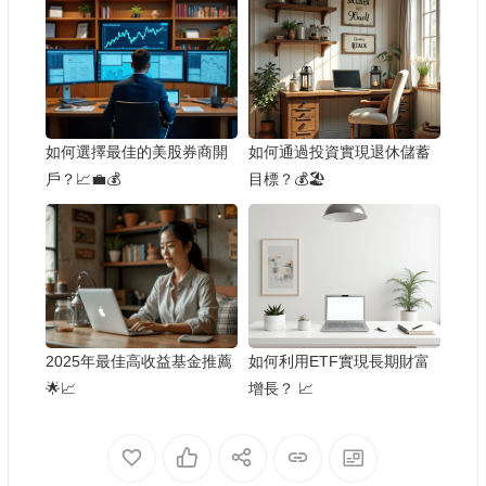
如何選擇最佳的美股券商開
如何通過投資實現退休儲蓄
戶？📈💼💰
目標？💰🏖️
2025年最佳高收益基金推薦
如何利用ETF實現長期財富
🌟📈
增長？ 📈