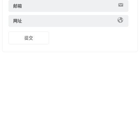
邮箱
网址
提交
Copyright ©
美股開戶推薦
版權所有. 友情鏈接:
證券開戶優惠
2025
長橋證券邀請碼