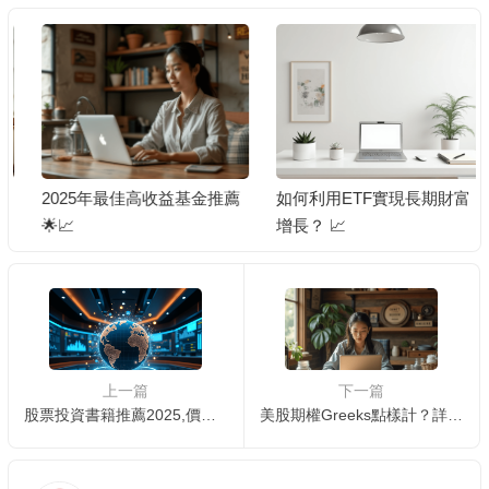
2025年最佳高收益基金推薦
如何利用ETF實現長期財富
🌟📈
增長？ 📈
上一篇
下一篇
股票投資書籍推薦2025,價值投資,技術分析,投資心理學,投資策略,工具,哲學
美股期權Greeks點樣計？詳細教學