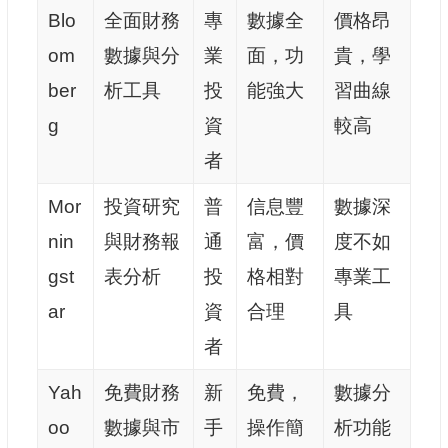
Blo
全面財務
專
數據全
價格昂
om
數據與分
業
面，功
貴，學
ber
析工具
投
能強大
習曲線
g
資
較高
者
Mor
投資研究
普
信息豐
數據深
nin
與財務報
通
富，價
度不如
gst
表分析
投
格相對
專業工
ar
資
合理
具
者
Yah
免費財務
新
免費，
數據分
oo
數據與市
手
操作簡
析功能