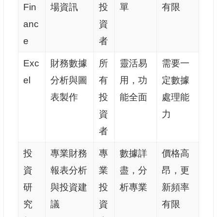
Fin
場資訊
投
單
有限
anc
資
e
者
Exc
財務數據
所
靈活易
需要一
el
分析與圖
有
用，功
定數據
表製作
投
能全面
處理能
資
力
者
投
專業財務
專
數據詳
價格高
資
報表分析
業
盡，分
昂，更
研
與投資建
投
析專業
新頻率
究
議
資
有限