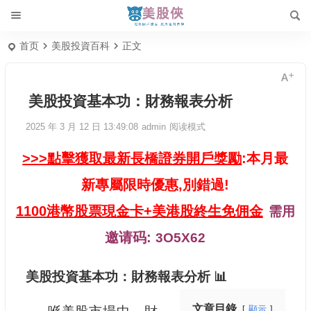
首页
美股投資百科
正文
美股投資基本功：財務報表分析
2025 年 3 月 12 日 13:49:08
admin
阅读模式
>>>點擊獲取最新長橋證券開戶獎勵
:本月最
新專屬限時優惠,別錯過!
1100港幣股票現金卡+美港股終生免佣金
需用
邀请码:
3O5X62
美股投資基本功：財務報表分析 📊
文章目錄
顯示