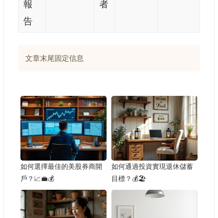
報
者
告
文章末尾固定信息
如何選擇最佳的美股券商開
如何通過投資實現退休儲蓄
戶？📈💼💰
目標？💰🏖️