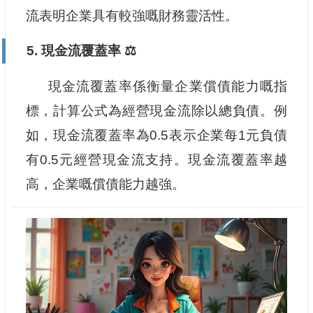
流表明企業具有較強嘅財務靈活性。
5. 現金流覆蓋率 ⚖️
現金流覆蓋率係衡量企業償債能力嘅指
標，計算公式為經營現金流除以總負債。例
如，現金流覆蓋率為0.5表示企業每1元負債
有0.5元經營現金流支持。現金流覆蓋率越
高，企業嘅償債能力越強。