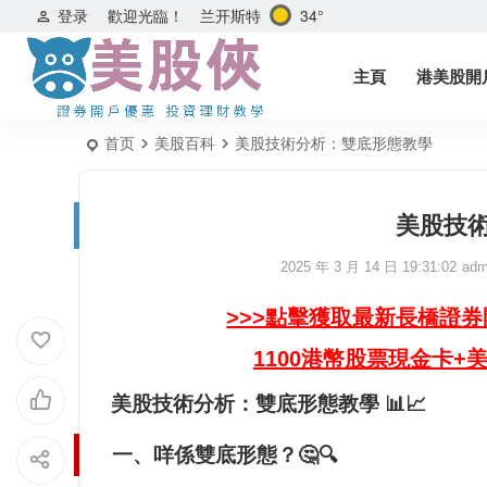
兰开斯特
34°
登录
歡迎光臨！
主頁
港美股開
首页
美股百科
美股技術分析：雙底形態教學
美股技
2025 年 3 月 14 日 19:31:02
adm
>>>點擊獲取最新長橋證
1100港幣股票現金卡+
美股技術分析：雙底形態教學 📊📈
一、咩係雙底形態？🤔🔍