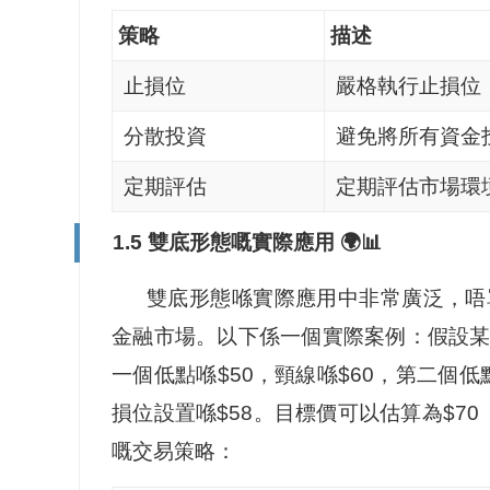
策略
描述
止損位
嚴格執行止損位
分散投資
避免將所有資金
定期評估
定期評估市場環
1.5 雙底形態嘅實際應用 🌍📊
雙底形態喺實際應用中非常廣泛，唔
金融市場。以下係一個實際案例：假設
一個低點喺$50，頸線喺$60，第二個低
損位設置喺$58。目標價可以估算為$70
嘅交易策略：