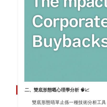
二、雙底形態嘅心理學分析 🧠📈
雙底形態唔單止係一種技術分析工具