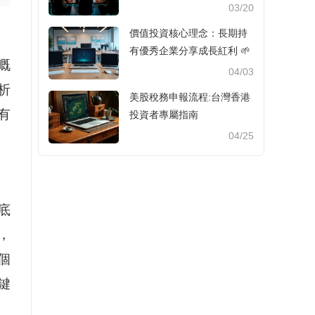
03/20
價值投資核心理念：長期持
有優秀企業分享成長紅利 🌱
嘅
04/03
析
美股稅務申報流程:台灣香港
有
投資者專屬指南
04/25
底
，
個
鍵