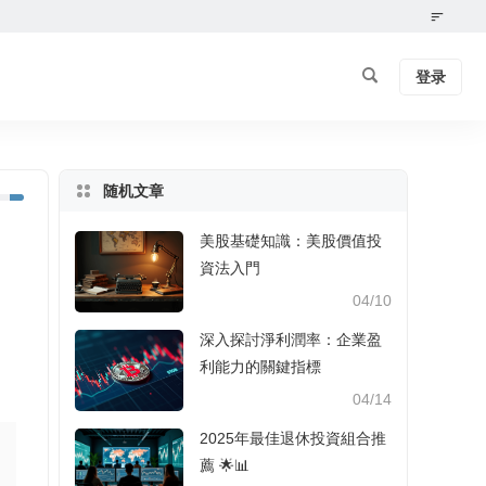
登录
随机文章
美股基礎知識：美股價值投
資法入門
04/10
深入探討淨利潤率：企業盈
利能力的關鍵指標
04/14
2025年最佳退休投資組合推
薦 🌟📊