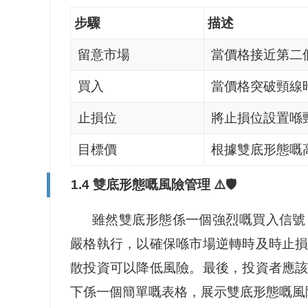
步驟
描述
留意市場
當價格接近第二
買入
當價格突破頸線
止損位
將止損位設置喺
目標價
根據雙底形態嘅
1.4 雙底形態嘅風險管理 ⚠️🛡️
雖然雙底形態係一個強烈嘅買入信號
嚴格執行，以確保喺市場逆轉時及時止
散投資可以降低風險。最後，投資者應
下係一個簡單嘅表格，展示雙底形態嘅風