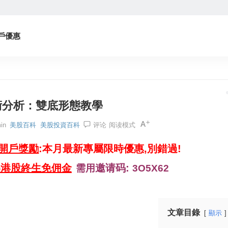
戶優惠
術分析：雙底形態教學
in
美股百科
美股投資百科
评论
阅读模式
券開戶獎勵
:本月最新專屬限時優惠,別錯過!
美港股終生免佣金
邀请码:
需用
3O5X62
文章目錄
顯示