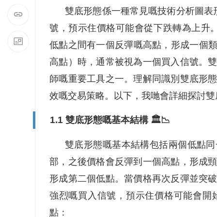
雙底形態係一種常見嘅技術分析圖表
號，預示住價格可能會從下跌轉為上升
低點之間有一個反彈嘅高點，形成一個
高點）時，通常被視為一個買入信號。
師嘅重要工具之一。理解同識別雙底形
效嘅交易策略。以下，我哋會詳細探討雙
1.1 雙底形態嘅基本結構 🏛️📉
雙底形態嘅基本結構包括兩個低點同
部，之後價格會反彈到一個高點，形成
形成第二個低點。當價格再次反彈並突
強烈嘅買入信號，預示住價格可能會開
點：