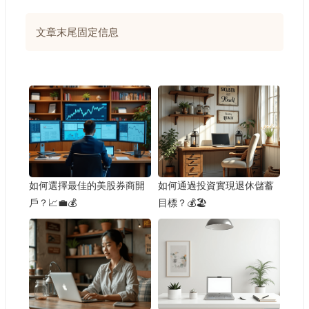
文章末尾固定信息
如何選擇最佳的美股券商開
如何通過投資實現退休儲蓄
戶？📈💼💰
目標？💰🏖️