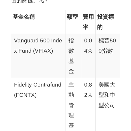
值的關鍵。🚀📈
基金名稱
類型
費用
投資標
率
的
Vanguard 500 Inde
指
0.0
標普50
x Fund (VFIAX)
數
4%
0指數
基
金
Fidelity Contrafund
主
0.8
美國大
(FCNTX)
動
2%
型和中
管
型公司
理
基