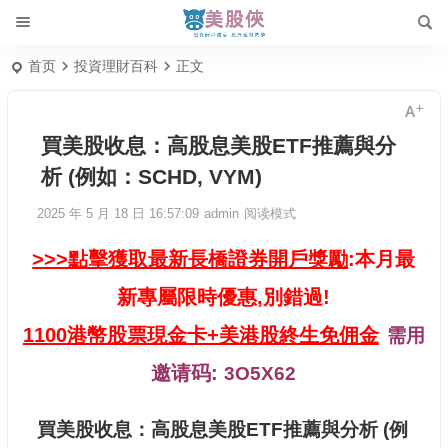
首页
投資理財百科
正文
買美股收息：高股息美股ETF推薦與分
析 (例如：SCHD, VYM)
2025 年 5 月 18 日 16:57:09
admin
阅读模式
>>>點擊獲取最新長橋證券開戶獎勵
:本月最
新專屬限時優惠,別錯過!
1100港幣股票現金卡+美港股終生免佣金
需用
邀请码:
3O5X62
買美股收息：高股息美股ETF推薦與分析 (例