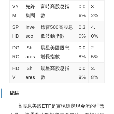
VY
先鋒
富時高股息指
0.0
3.
M
集團
數
6%
2%
SP
Inve
標普500高股息
0.3
4.
HD
sco
低波動指數
0%
0%
DG
iSh
晨星美國股息
0.0
2.
RO
ares
增長指數
8%
5%
HD
iSh
晨星高股息指
0.0
3.
V
ares
數
8%
8%
總結
高股息美股ETF是實現穩定現金流的理想