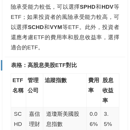
險承受能力較低，可以選擇
SPHD
和
HDV
等
ETF；如果投資者的風險承受能力較高，可
以選擇
SCHD
和
VYM
等ETF。此外，投資者
還應考慮ETF的費用率和股息收益率，選擇
適合的ETF。
表格：高股息美股ETF對比
ETF
管理
追蹤指數
費用
股息
名稱
公司
率
收益
率
SC
嘉信
道瓊斯美國股
0.0
3.
HD
理財
息指數
6%
5%