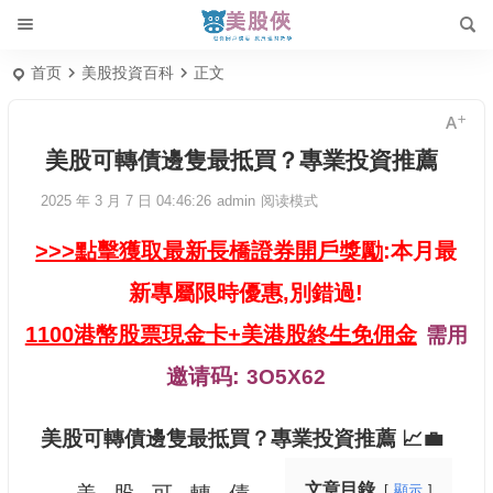
首页
美股投資百科
正文
美股可轉債邊隻最抵買？專業投資推薦
2025 年 3 月 7 日 04:46:26
admin
阅读模式
>>>點擊獲取最新長橋證券開戶獎勵
:本月最
新專屬限時優惠,別錯過!
1100港幣股票現金卡+美港股終生免佣金
需用
邀请码:
3O5X62
美股可轉債邊隻最抵買？專業投資推薦 📈💼
文章目錄
顯示