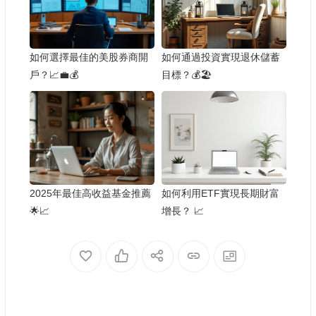
如何選擇最佳的美股券商開
如何通過投資實現退休儲蓄
戶？📈💼💰
目標？💰🏖️
2025年最佳高收益基金推薦
如何利用ETF實現長期財富
🌟📈
增長？ 📈