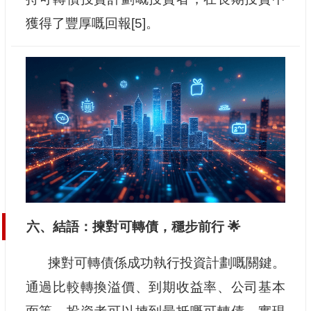
獲得了豐厚嘅回報[5]。
六、結語：揀對可轉債，穩步前行 🌟
揀對可轉債係成功執行投資計劃嘅關鍵。
通過比較轉換溢價、到期收益率、公司基本