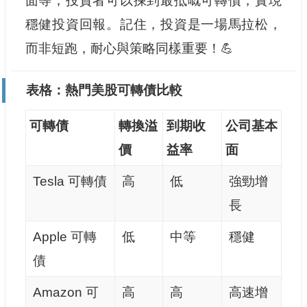
面等，投資者可以揀到最抵嘅可轉債，實現
穩健投資回報。記住，投資是一場馬拉松，
而非短跑，耐心與策略同樣重要！💪
表格：熱門美股可轉債比較
可轉債
轉換溢
到期收
公司基本
價
益率
面
Tesla 可轉債
高
低
強勁增
長
Apple 可轉
低
中等
穩健
債
Amazon 可
高
高
高速增