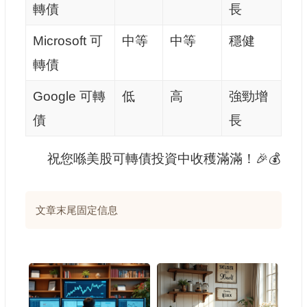
轉債
長
Microsoft 可
中等
中等
穩健
轉債
Google 可轉
低
高
強勁增
債
長
祝您喺美股可轉債投資中收穫滿滿！🎉💰
文章末尾固定信息