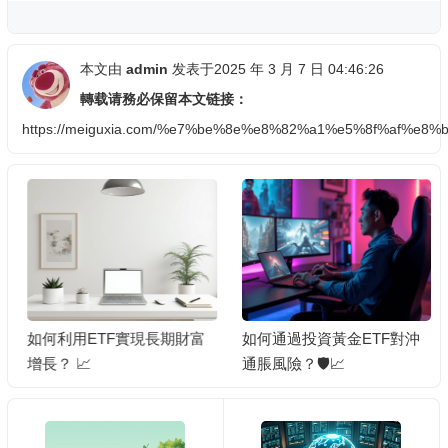
本文由
admin
发表于2025 年 3 月 7 日 04:46:26
轉载请務必保留本文链接：
https://meiguxia.com/%e7%be%8e%e8%82%a1%e5%8f%af
如何利用ETF實現長期財富
如何通過投資黃金ETF對沖
增長？ 📈
通脹風險？🛡️📈