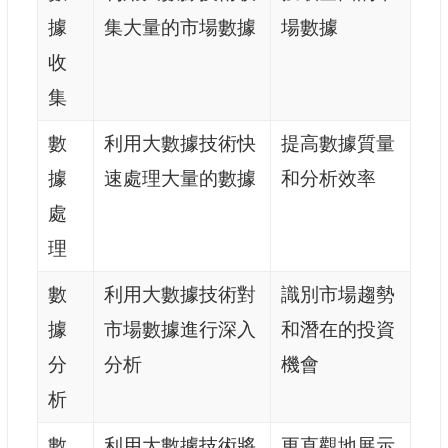
據
集大量的市場數據
場數據
收
集
數
利用大數據技術快
提高數據質量
據
速處理大量的數據
和分析效率
處
理
數
利用大數據技術對
識別市場趨勢
據
市場數據進行深入
和潛在的投資
分
分析
機會
析
數
利用大數據技術將
更直觀地展示