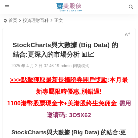
首页
投資理財百科
正文
StockCharts與大數據 (Big Data) 的
結合:更深入的市場分析 📊📈
2025 年 4 月 2 日 07:46:19
admin
阅读模式
>>>點擊獲取最新長橋證券開戶獎勵
:本月最
新專屬限時優惠,別錯過!
1100港幣股票現金卡+美港股終生免佣金
需用
邀请码:
3O5X62
StockCharts與大數據 (Big Data) 的結合:更