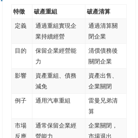
特徵
破產重組
破產清算
定義
通過重組實現企
通過清算關
業持續經營
閉企業
目的
保留企業經營能
清償債務後
力
關閉企業
影響
資產重組、債務
資產出售、
減免
企業關閉
例子
通用汽車重組
雷曼兄弟清
算
市場
通常保留企業經
企業關閉，
反應
營能力
市場退出