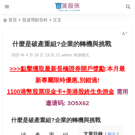
首页
投資理財百科
正文
什麼是破產重組?企業的轉機與挑戰
2025 年 4 月 16 日 13:31:11
admin
阅读模式
>>>點擊獲取最新長橋證券開戶獎勵
:本月最
新專屬限時優惠,別錯過!
1100港幣股票現金卡+美港股終生免佣金
需用
邀请码:
3O5X62
什麼是破產重組?企業的轉機與挑戰
文章目錄
顯示