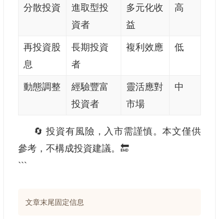
分散投資
進取型投
多元化收
高
資者
益
再投資股
長期投資
複利效應
低
息
者
動態調整
經驗豐富
靈活應對
中
投資者
市場
🔄 投資有風險，入市需謹慎。本文僅供
參考，不構成投資建議。🔚
```
文章末尾固定信息