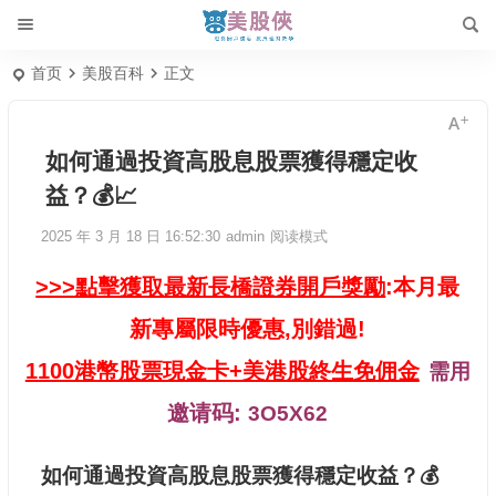
首页
美股百科
正文
如何通過投資高股息股票獲得穩定收
益？💰📈
2025 年 3 月 18 日 16:52:30
admin
阅读模式
>>>點擊獲取最新長橋證券開戶獎勵
:本月最
新專屬限時優惠,別錯過!
1100港幣股票現金卡+美港股終生免佣金
需用
邀请码:
3O5X62
如何通過投資高股息股票獲得穩定收益？💰