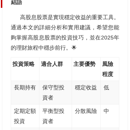
結語
高股息股票是實現穩定收益的重要工具。
通過本文的詳細分析和實用建議，希望您能
夠掌握高股息股票的投資技巧，並在2025年
的理財旅程中穩步前行。🌟
投資策略
適合人群
主要優勢
風險
程度
長期持有
保守型投
穩定收益
低
資者
定期定額
平衡型投
分散風險
中
投資
資者