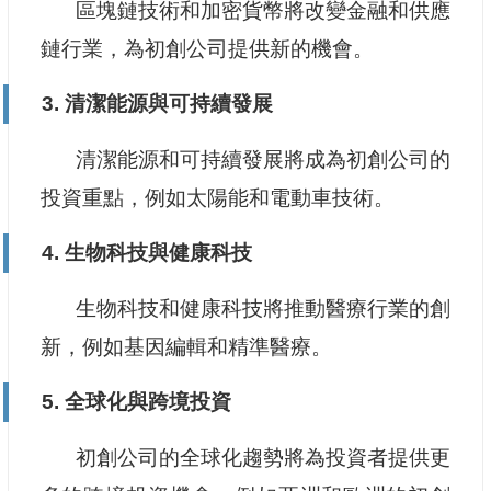
區塊鏈技術和加密貨幣將改變金融和供應
鏈行業，為初創公司提供新的機會。
3. 清潔能源與可持續發展
清潔能源和可持續發展將成為初創公司的
投資重點，例如太陽能和電動車技術。
4. 生物科技與健康科技
生物科技和健康科技將推動醫療行業的創
新，例如基因編輯和精準醫療。
5. 全球化與跨境投資
初創公司的全球化趨勢將為投資者提供更