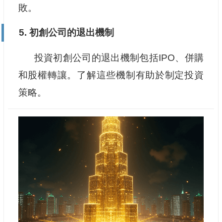
敗。
5. 初創公司的退出機制
投資初創公司的退出機制包括IPO、併購
和股權轉讓。了解這些機制有助於制定投資
策略。