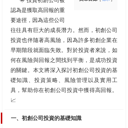
🌟 投資初創公司被
認為是獲取高回報的重
要途徑，因為這些公司
往往具有巨大的成長潛力。然而，初創公司
投資也伴隨著高風險，因為許多初創企業在
早期階段就面臨失敗。對於投資者來說，如
何在風險與回報之間找到平衡，是成功投資
的關鍵。本文將深入探討初創公司投資的基
礎知識、投資策略、風險管理以及實用工
具，幫助你在初創公司投資中獲得高回報。
📈
一、初創公司投資的基礎知識