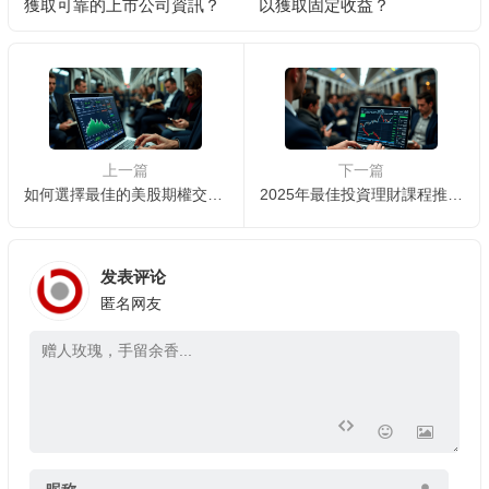
獲取可靠的上市公司資訊？
以獲取固定收益？
上一篇
下一篇
如何選擇最佳的美股期權交易策略？
2025年最佳投資理財課程推薦 📚
发表评论
匿名网友