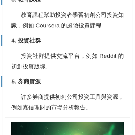
教育課程幫助投資者學習初創公司投資知
識，例如 Coursera 的風險投資課程。
4. 投資社群
投資社群提供交流平台，例如 Reddit 的
初創投資版塊。
5. 券商資源
許多券商提供初創公司投資工具與資源，
例如嘉信理財的市場分析報告。