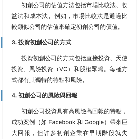
初創公司的估值方法包括市場比較法、收
益法和成本法。例如，市場比較法是通過比
較類似公司的估值來確定初創公司的價值。
3. 投資初創公司的方式
投資初創公司的方式包括直接投資、天使
投資、風險投資（VC）和股權眾籌。每種方
式都有其獨特的特點和風險。
4. 初創公司的風險與回報
初創公司投資具有高風險高回報的特點，
成功案例（如 Facebook 和 Google）帶來巨
大回報，但許多初創企業在早期階段就失