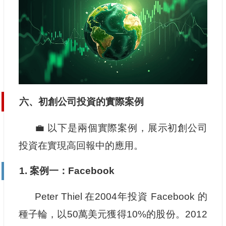
六、初創公司投資的實際案例
💼 以下是兩個實際案例，展示初創公司
投資在實現高回報中的應用。
1. 案例一：Facebook
Peter Thiel 在2004年投資 Facebook 的
種子輪，以50萬美元獲得10%的股份。2012