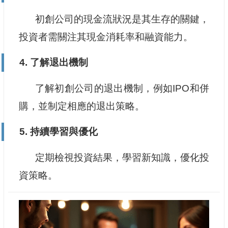
初創公司的現金流狀況是其生存的關鍵，
投資者需關注其現金消耗率和融資能力。
4. 了解退出機制
了解初創公司的退出機制，例如IPO和併
購，並制定相應的退出策略。
5. 持續學習與優化
定期檢視投資結果，學習新知識，優化投
資策略。