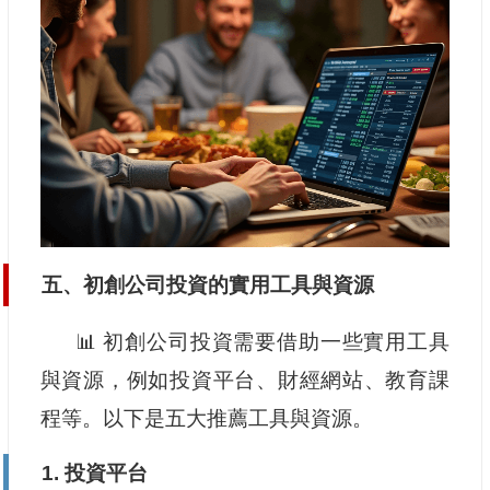
五、初創公司投資的實用工具與資源
📊 初創公司投資需要借助一些實用工具
與資源，例如投資平台、財經網站、教育課
程等。以下是五大推薦工具與資源。
1. 投資平台