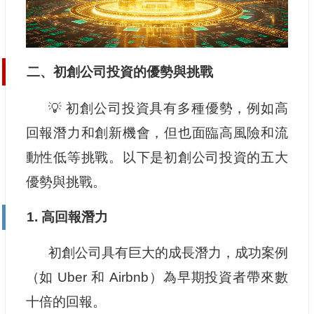
二、初創公司投資的優勢與挑戰
💡 初創公司投資具有多種優勢，例如高
回報潛力和創新機會，但也面臨高風險和流
動性低等挑戰。以下是初創公司投資的五大
優勢與挑戰。
1. 高回報潛力
初創公司具有巨大的成長潛力，成功案例
（如 Uber 和 Airbnb）為早期投資者帶來數
十倍的回報。