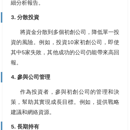
細分析報告。
3. 分散投資
將資金分散到多個初創公司，降低單一投
資的風險。例如，投資10家初創公司，即使
其中5家失敗，其他成功的公司仍能帶來高回
報。
4. 參與公司管理
作為投資者，參與初創公司的管理和決
策，幫助其實現成長目標。例如，提供戰略
建議和網絡資源。
5. 長期持有