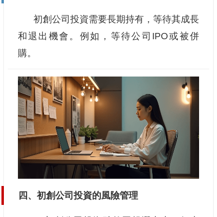
初創公司投資需要長期持有，等待其成長
和退出機會。例如，等待公司IPO或被併
購。
四、初創公司投資的風險管理