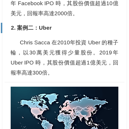
年 Facebook IPO 時，其股份價值超過10億
美元，回報率高達2000倍。
2. 案例二：Uber
Chris Sacca 在2010年投資 Uber 的種子
輪，以30萬美元獲得少量股份。2019年
Uber IPO 時，其股份價值超過1億美元，回
報率高達300倍。