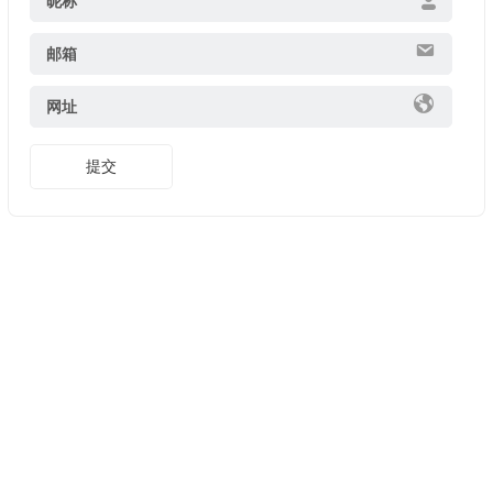
昵称
邮箱
网址
提交
Copyright ©
美股開戶推薦
版權所有. 友情鏈接:
證券開戶優惠