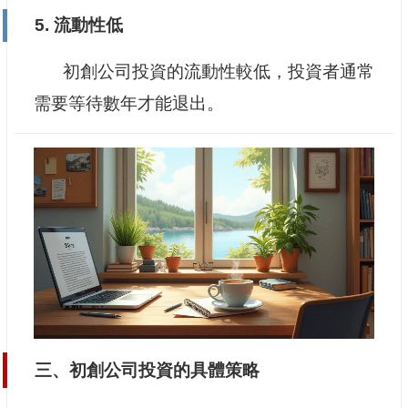
5. 流動性低
初創公司投資的流動性較低，投資者通常
需要等待數年才能退出。
三、初創公司投資的具體策略