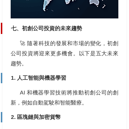
七、初創公司投資的未來趨勢
🚀 隨著科技的發展和市場的變化，初創
公司投資將迎來更多機會。以下是五大未來
趨勢。
1. 人工智能與機器學習
AI 和機器學習技術將推動初創公司的創
新，例如自動駕駛和智能醫療。
2. 區塊鏈與加密貨幣