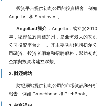
投資平台提供初創公司的投資機會，例如
AngelList 和 SeedInvest。
AngelList簡介
：AngelList 成立於2010
年，總部位於美國加州，是全球最大的初創
公司投資平台之一。其主要功能包括初創公
司融資、投資者網絡和招聘服務，幫助初創
企業與投資者建立聯繫。
2. 財經網站
財經網站提供初創公司的市場資訊和分析
報告，例如 Crunchbase 和 PitchBook。
3. 教育課程