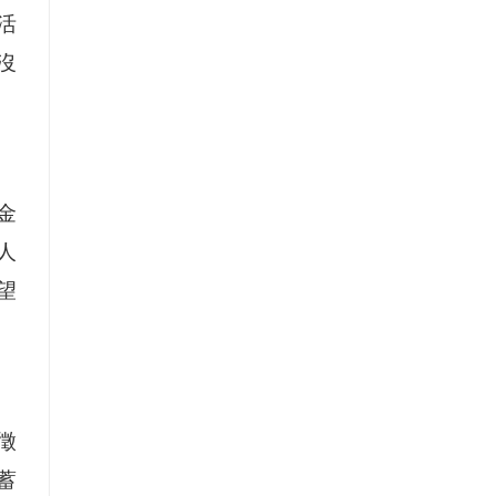
活
沒
金
人
望
徵
蓄