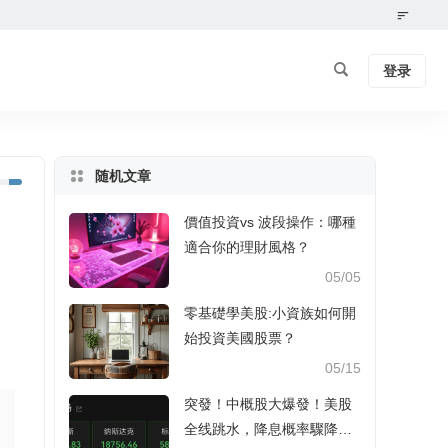
登录
随机文章
價值投資vs 波段操作：哪種
適合你的理財風格？
05/05
零基礎學美股:小資族如何開
始投資美國股票？
05/15
突發！中概股大爆發！美股
全线跳水，降息概率驟降至5