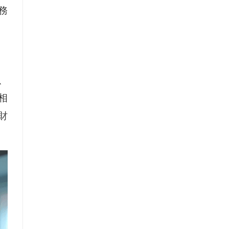
務
、
相
財