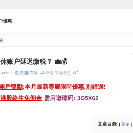
戶優惠

休账户延迟缴税？ 💼💰
6
admin
投資理財百科
评论
阅读模式
券開戶獎勵
:本月最新專屬限時優惠,別錯過!
美港股終生免佣金
邀请码:
需用
3O5X62
文章目錄
顯示