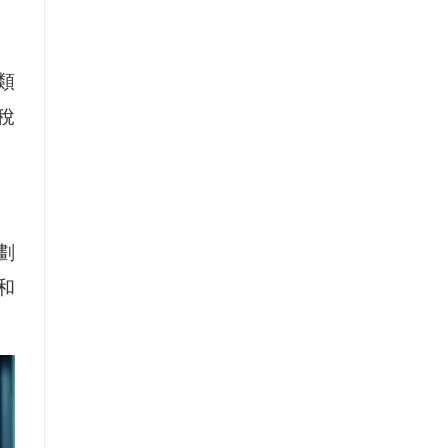
類
的稅
劃
況和