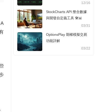
0%！
12/16
StockCharts API:整合數據
與開發自定義工具 🛠️📊
A
03/31
有
OptionsPlay 期權模擬交易
功能詳解
03/22
些
步
。