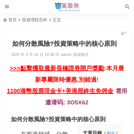
首页
投資理財百科
正文
如何分散風險?投資策略中的核心原則
2025 年 4 月 16 日 19:48:37
admin
阅读模式
>>>點擊獲取最新長橋證券開戶獎勵
:本月最
新專屬限時優惠,別錯過!
1100港幣股票現金卡+美港股終生免佣金
需用
邀请码:
3O5X62
如何分散風險?投資策略中的核心原則
文章目錄
顯示