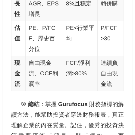
長
AGR、EPS
8%且穩定
賴併購
性
增長
估
PE、P/FC
PE<行業平
P/FCF
值
F、歷史百
均
>30
分位
現
自由現金
FCF/淨利
連續負
金
流、OCF利
潤>80%
自由現
流
潤率
金流
🎯
總結
：掌握
Gurufocus
財務指標的解
讀方法，能幫助投資者穿透財務報表，真正
理解企業的內在質量。記住，優秀的投資決