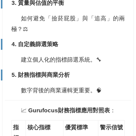
3.
質量與估值的平衡
如何避免「撿菸屁股」與「追高」的兩
極？⚖️
4.
自定義篩選策略
建立個人化的指標篩選系統。🔧
5.
財務指標與商業分析
數字背後的商業邏輯更重要。🧠
📈
Gurufocus財務指標應用對照表
：
指
核心指標
優質標準
警示信號