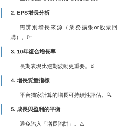
2.
EPS增長分析
需辨別增長來源（業務擴張or股票回
購）。💹
3.
10年復合增長率
長期表現比短期波動更重要。⏳
4.
增長質量指標
平台獨家計算的增長可持續性評估。🔍
5.
成長與盈利的平衡
避免陷入「增長陷阱」。⚠️