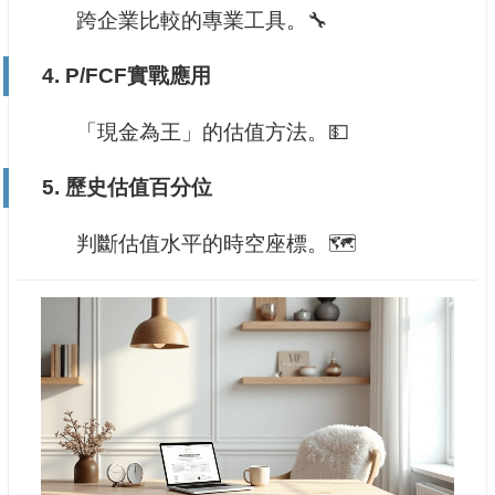
跨企業比較的專業工具。🔧
4.
P/FCF實戰應用
「現金為王」的估值方法。💵
5.
歷史估值百分位
判斷估值水平的時空座標。🗺️