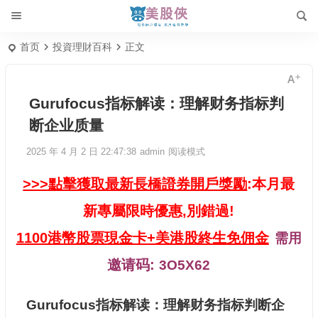
首页
投資理財百科
正文
Gurufocus指标解读：理解财务指标判
断企业质量
2025 年 4 月 2 日 22:47:38
admin
阅读模式
>>>點擊獲取最新長橋證券開戶獎勵
:本月最
新專屬限時優惠,別錯過!
1100港幣股票現金卡+美港股終生免佣金
需用
邀请码:
3O5X62
Gurufocus指标解读：理解财务指标判断企