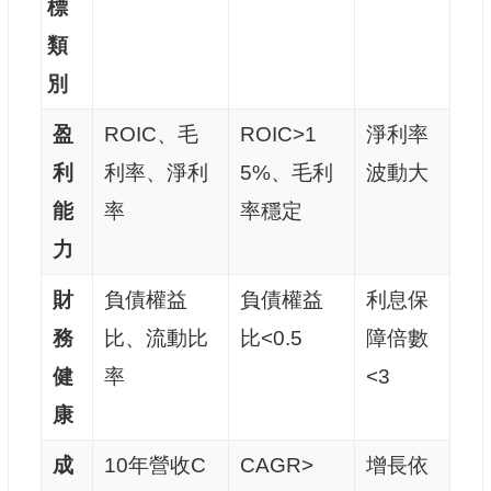
標
類
別
盈
ROIC、毛
ROIC>1
淨利率
利
利率、淨利
5%、毛利
波動大
能
率
率穩定
力
財
負債權益
負債權益
利息保
務
比、流動比
比<0.5
障倍數
健
率
<3
康
成
10年營收C
CAGR>
增長依