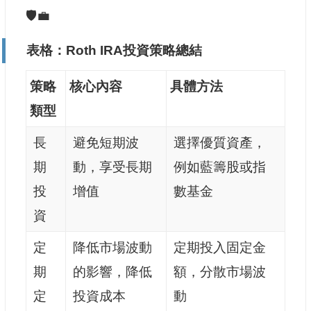
🛡️💼
表格：Roth IRA投資策略總結
策略
核心內容
具體方法
類型
長
避免短期波
選擇優質資產，
期
動，享受長期
例如藍籌股或指
投
增值
數基金
資
定
降低市場波動
定期投入固定金
期
的影響，降低
額，分散市場波
定
投資成本
動