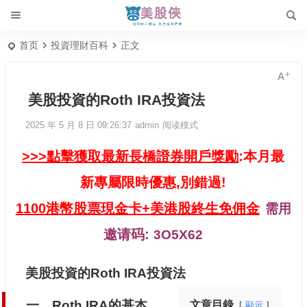
首页
投資理財百科
正文
美股投資的Roth IRA投資法
2025 年 5 月 8 日 09:26:37
admin
阅读模式
>>>點擊獲取最新長橋證券開戶獎勵
:本月最
新專屬限時優惠,別錯過!
1100港幣股票現金卡+美港股終生免佣金
需用
邀请码:
3O5X62
美股投資的Roth IRA投資法
一、Roth IRA的基本
文章目錄
顯示