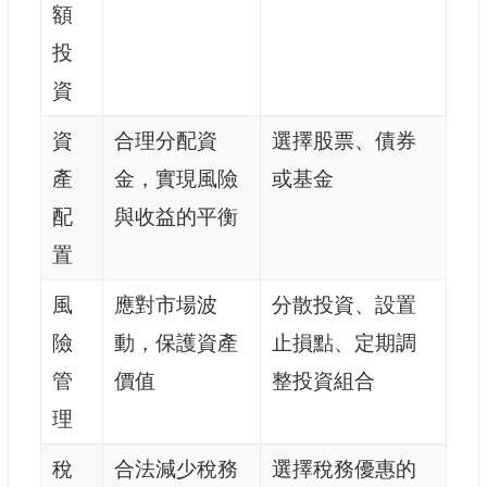
額
投
資
資
合理分配資
選擇股票、債券
產
金，實現風險
或基金
配
與收益的平衡
置
風
應對市場波
分散投資、設置
險
動，保護資產
止損點、定期調
管
價值
整投資組合
理
稅
合法減少稅務
選擇稅務優惠的