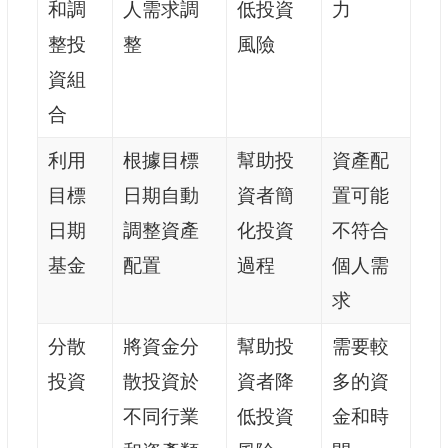
和調
人需求調
低投資
力
整投
整
風險
資組
合
利用
根據目標
幫助投
資產配
目標
日期自動
資者簡
置可能
日期
調整資產
化投資
不符合
基金
配置
過程
個人需
求
分散
將資金分
幫助投
需要較
投資
散投資於
資者降
多的資
不同行業
低投資
金和時