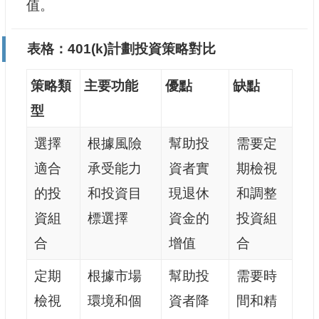
值。
表格：401(k)計劃投資策略對比
策略類
主要功能
優點
缺點
型
選擇
根據風險
幫助投
需要定
適合
承受能力
資者實
期檢視
的投
和投資目
現退休
和調整
資組
標選擇
資金的
投資組
合
增值
合
定期
根據市場
幫助投
需要時
檢視
環境和個
資者降
間和精