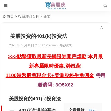
首页
投資理財百科
正文
美股投資的401(k)投資法
2025 年 5 月 8 日 21:31:12
admin
阅读模式
>>>點擊獲取最新長橋證券開戶獎勵
:本月最
新專屬限時優惠,別錯過!
1100港幣股票現金卡+美港股終生免佣金
需用
邀请码:
3O5X62
美股投資的401(k)投資法
一、401(k)計劃的基本
文章目錄
顯示