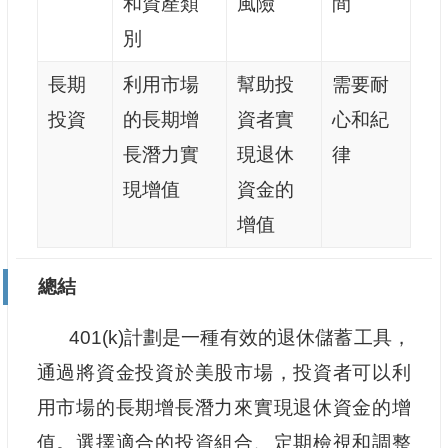
和資產類
風險
間
別
長期
利用市場
幫助投
需要耐
投資
的長期增
資者實
心和紀
長潛力實
現退休
律
現增值
資金的
增值
總結
401(k)計劃是一種有效的退休儲蓄工具，
通過將資金投資於美股市場，投資者可以利
用市場的長期增長潛力來實現退休資金的增
值。選擇適合的投資組合、定期檢視和調整