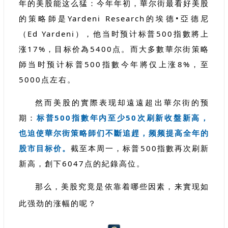
年的美股能这么猛：今年年初，華尔街最看好美股
的策略師是Yardeni Research的埃德•亞德尼
（Ed Yardeni），他当时预计标普500指數將上
涨17%，目标价為5400点。而大多數華尔街策略
師当时预计标普500指數今年將仅上涨8%，至
5000点左右。
然而美股的實際表现却遠遠超出華尔街的预
期：
标普500指數年内至少50次刷新收盤新高，
也迫使華尔街策略師们不斷追趕，频频提高全年的
股市目标价。
截至本周一，标普500指數再次刷新
新高，創下6047点的紀錄高位。
那么，美股究竟是依靠着哪些因素，来實现如
此强劲的涨幅的呢？