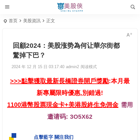
首页
美股資訊
正文
回顧2024：美股涨势為何让華尔街都
驚掉下巴？
2024 年 12 月 15 日 03:17:40
admin2
阅读模式
>>>點擊獲取最新長橋證券開戶獎勵
:本月最
新專屬限時優惠,別錯過!
1100港幣股票現金卡+美港股終生免佣金
需用
邀请码:
3O5X62
点擊藍字 關注我们