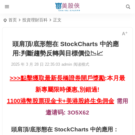
首页
投資理財百科
正文
頭肩頂/底形態在 StockCharts 中的應
用:判斷趨勢反轉與目標價位📉📈
2025 年 3 月 28 日 22:35:03
admin
阅读模式
>>>點擊獲取最新長橋證券開戶獎勵
:本月最
新專屬限時優惠,別錯過!
1100港幣股票現金卡+美港股終生免佣金
需用
邀请码:
3O5X62
頭肩頂/底形態在 StockCharts 中的應用：