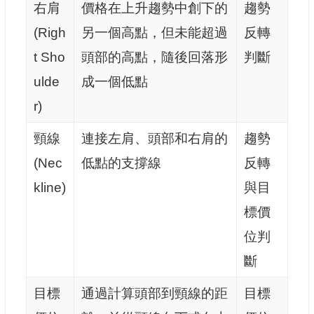
右肩
價格在上升趨勢中創下的
趨勢
(Righ
另一個高點，但未能超過
反轉
t Sho
頭部的高點，隨後回落形
判斷
ulde
成一個低點
r)
頸線
連接左肩、頭部和右肩的
趨勢
(Nec
低點的支撐線
反轉
kline)
與目
標價
位判
斷
目標
通過計算頭部到頸線的距
目標