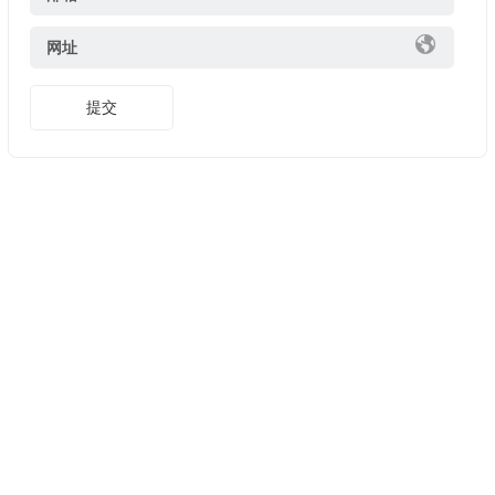
网址
提交
Copyright ©
美股開戶推薦
版權所有. 友情鏈接:
證券開戶優惠
2025
長橋證券邀請碼