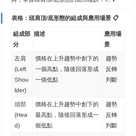
表格：頭肩頂/底形態的組成與應用場景 📋
組成部
描述
應用場
分
景
左肩
價格在上升趨勢中創下的
趨勢
(Left
一個高點，隨後回落形成
反轉
Shou
一個低點
判斷
lder)
頭部
價格在上升趨勢中創下的
趨勢
(Hea
最高點，隨後回落形成一
反轉
d)
個低點
判斷