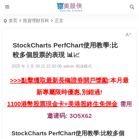
首页
投資理財百科
正文
StockCharts PerfChart使用教學:比
較多個股票的表現 📊📈
2025 年 3 月 30 日 22:50:08
admin
阅读模式
>>>點擊獲取最新長橋證券開戶獎勵
:本月最
新專屬限時優惠,別錯過!
1100港幣股票現金卡+美港股終生免佣金
需用
邀请码:
3O5X62
StockCharts PerfChart使用教學:比較多個