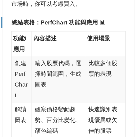
市場時，你可以考慮買入。
總結表格：PerfChart 功能與應用 📊
功能/
內容描述
使用場景
應用
創建
輸入股票代碼，選
比較多個股
Perf
擇時間範圍，生成
票的表現
Char
圖表
t
解讀
觀察價格變動趨
快速識別表
圖表
勢、百分比變化、
現優異或欠
顏色編碼
佳的股票