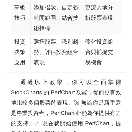
高級
添加指數、自定義
更深入地分
技巧
時間範圍、結合技
析股票表現
術指標
投資
選擇股票、識別趨
優化投資組
決策
勢、評估投資組合
合與捕捉交
應用
表現
易機會
通過以上教學，你可以全面掌握
StockCharts 的 PerfChart 功能，從而更有效
地比較多個股票的表現。🚀 無論你是新手還
是專業投資者，PerfChart 都能為你提供有力
的支持。📈 現在就開始使用 PerfChart，提