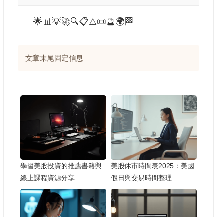
🌟📊💡🚀🔍📋⚠️📜🔮🌍🏁
文章末尾固定信息
學習美股投資的推薦書籍與
美股休市時間表2025：美國
線上課程資源分享
假日與交易時間整理