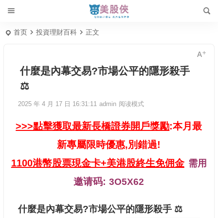
首页
投資理財百科
正文
什麼是內幕交易?市場公平的隱形殺手
⚖️
2025 年 4 月 17 日 16:31:11
admin
阅读模式
>>>點擊獲取最新長橋證券開戶獎勵
:本月最
新專屬限時優惠,別錯過!
1100港幣股票現金卡+美港股終生免佣金
需用
邀请码:
3O5X62
什麼是內幕交易?市場公平的隱形殺手 ⚖️