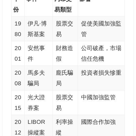
份
易類型
19
伊凡·博
股票交
促使美國加強監
80
斯基案
易
管
20
安然事
財務造
公司破產，市場
01
件
假
信任危機
20
馬多夫
龐氏騙
投資者損失慘重
08
騙局
局
20
光大證
股票交
中國加強監管
15
券案
易
20
LIBOR
利率操
國際合作加強
12
操縱案
縱