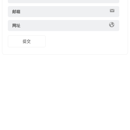
邮箱
网址
提交
Copyright ©
美股開戶推薦
版權所有. 友情鏈接:
證券開戶優惠