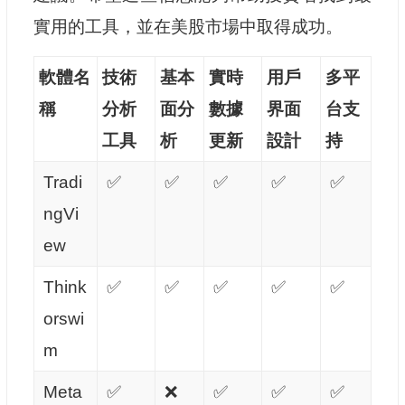
實用的工具，並在美股市場中取得成功。
軟體名
技術
基本
實時
用戶
多平
稱
分析
面分
數據
界面
台支
工具
析
更新
設計
持
Tradi
✅
✅
✅
✅
✅
ngVi
ew
Think
✅
✅
✅
✅
✅
orswi
m
Meta
✅
❌
✅
✅
✅