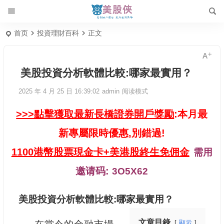
首页
投資理財百科
正文
美股投資分析軟體比較:哪家最實用？
2025 年 4 月 25 日 16:39:02
admin
阅读模式
>>>點擊獲取最新長橋證券開戶獎勵
:本月最
新專屬限時優惠,別錯過!
1100港幣股票現金卡+美港股終生免佣金
需用
邀请码:
3O5X62
美股投資分析軟體比較:哪家最實用？
文章目錄
顯示