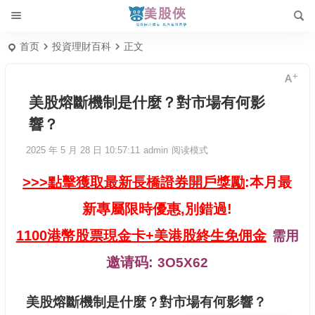
首页
投資理財百科
正文
美股熔斷機制是什麼？對市場有何影
響？
2025 年 5 月 28 日 10:57:11
admin
阅读模式
>>>點擊獲取最新長橋證券開戶獎勵
:本月最
新專屬限時優惠,別錯過!
1100港幣股票現金卡+美港股終生免佣金
需用
邀请码:
3O5X62
美股熔斷機制是什麼？對市場有何影響？