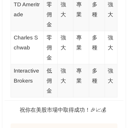
TD Ameritr
零
強
專
多
強
ade
佣
大
業
種
大
金
Charles S
零
強
專
多
強
chwab
佣
大
業
種
大
金
Interactive
低
強
專
多
強
Brokers
佣
大
業
種
大
金
祝你在美股市場中取得成功！🎉📈💰