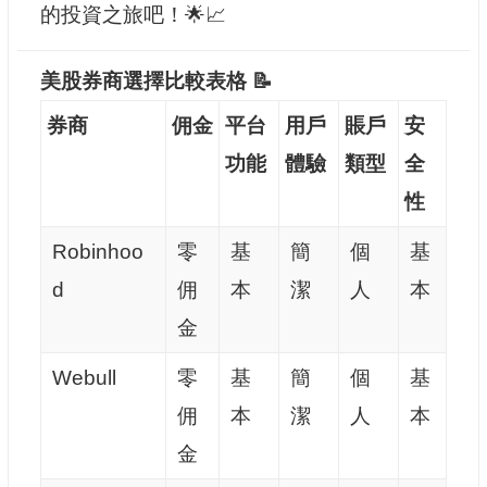
的投資之旅吧！🌟📈
美股券商選擇比較表格 📝
券商
佣金
平台
用戶
賬戶
安
功能
體驗
類型
全
性
Robinhoo
零
基
簡
個
基
d
佣
本
潔
人
本
金
Webull
零
基
簡
個
基
佣
本
潔
人
本
金