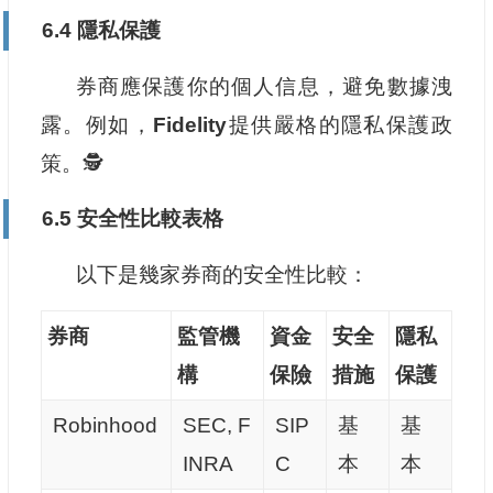
6.4 隱私保護
券商應保護你的個人信息，避免數據洩
露。例如，
Fidelity
提供嚴格的隱私保護政
策。🕵️
6.5 安全性比較表格
以下是幾家券商的安全性比較：
券商
監管機
資金
安全
隱私
構
保險
措施
保護
Robinhood
SEC, F
SIP
基
基
INRA
C
本
本