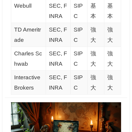
Webull
SEC, F
SIP
基
基
INRA
C
本
本
TD Ameritr
SEC, F
SIP
強
強
ade
INRA
C
大
大
Charles Sc
SEC, F
SIP
強
強
hwab
INRA
C
大
大
Interactive
SEC, F
SIP
強
強
Brokers
INRA
C
大
大