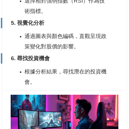
選擇相對強弱指數（RSI）作為技
術指標。
5.
視覺化分析
通過圖表與顏色編碼，直觀呈現政
策變化對股價的影響。
6.
尋找投資機會
根據分析結果，尋找潛在的投資機
會。