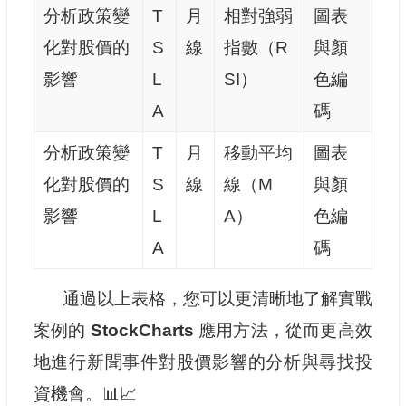
分析政策變
T
月
相對強弱
圖表
化對股價的
S
線
指數（R
與顏
影響
L
SI）
色編
A
碼
分析政策變
T
月
移動平均
圖表
化對股價的
S
線
線（M
與顏
影響
L
A）
色編
A
碼
通過以上表格，您可以更清晰地了解實戰
案例的
StockCharts
應用方法，從而更高效
地進行新聞事件對股價影響的分析與尋找投
資機會。📊📈