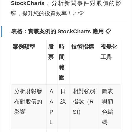
StockCharts
，分析新聞事件對股價的影
響，提升您的投資效率！📈💡
表格：實戰案例的 StockCharts 應用 📋
案例類型
股
時
技術指標
視覺化
票
間
工具
範
圍
分析財報發
A
日
相對強弱
圖表
布對股價的
A
線
指數（R
與顏
影響
P
SI）
色編
L
碼