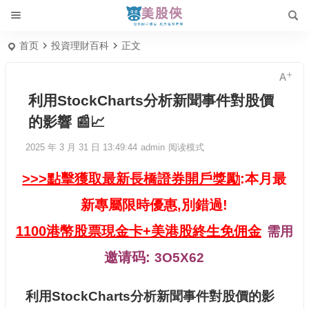
首页
投資理財百科
正文
利用StockCharts分析新聞事件對股價
的影響 📰📈
2025 年 3 月 31 日 13:49:44
admin
阅读模式
>>>點擊獲取最新長橋證券開戶獎勵
:本月最
新專屬限時優惠,別錯過!
1100港幣股票現金卡+美港股終生免佣金
需用
邀请码:
3O5X62
利用StockCharts分析新聞事件對股價的影