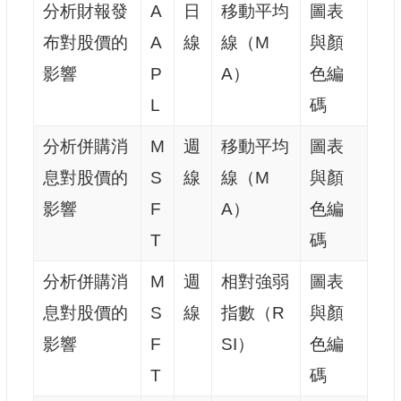
分析財報發
A
日
移動平均
圖表
布對股價的
A
線
線（M
與顏
影響
P
A）
色編
L
碼
分析併購消
M
週
移動平均
圖表
息對股價的
S
線
線（M
與顏
影響
F
A）
色編
T
碼
分析併購消
M
週
相對強弱
圖表
息對股價的
S
線
指數（R
與顏
影響
F
SI）
色編
T
碼