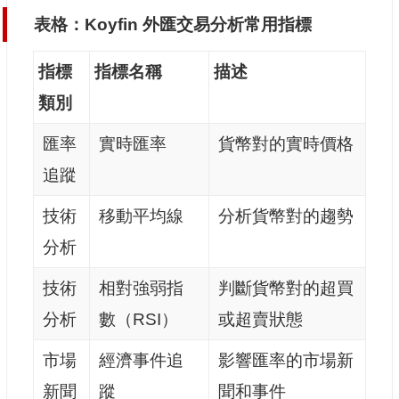
表格：Koyfin 外匯交易分析常用指標
指標
指標名稱
描述
類別
匯率
實時匯率
貨幣對的實時價格
追蹤
技術
移動平均線
分析貨幣對的趨勢
分析
技術
相對強弱指
判斷貨幣對的超買
分析
數（RSI）
或超賣狀態
市場
經濟事件追
影響匯率的市場新
新聞
蹤
聞和事件