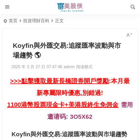
首页
投資理財百科
正文
Koyfin與外匯交易:追蹤匯率波動與市
場趨勢 🌎
2025 年 3 月 27 日 07:47:46
admin
阅读模式
>>>點擊獲取最新長橋證券開戶獎勵
:本月最
新專屬限時優惠,別錯過!
1100港幣股票現金卡+美港股終生免佣金
需用
邀请码:
3O5X62
Koyfin與外匯交易:追蹤匯率波動與市場趨勢