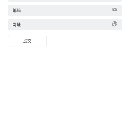
邮箱
网址
提交
Copyright ©
美股開戶推薦
版權所有. 友情鏈接:
證券開戶優惠