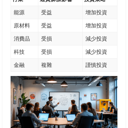
能源
受益
增加投資
原材料
受益
增加投資
消費品
受損
減少投資
科技
受損
減少投資
金融
複雜
謹慎投資