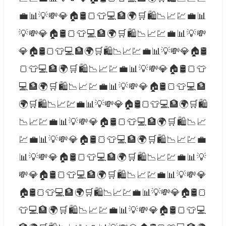
💼📊💡💸💎🏠🛢️🍞👕💻🏦🌍🛒🛍️📉📈💹💼📊
💡💸💎🏠🛢️🍞👕💻🏦🌍🛒🛍️📉📈💹💼📊💡💸
💎🏠🛢️🍞👕💻🏦🌍🛒🛍️📉📈💹💼📊💡💸💎🏠🛢️
🍞👕💻🏦🌍🛒🛍️📉📈💹💼📊💡💸💎🏠🛢️🍞👕
💻🏦🌍🛒🛍️📉📈💹💼📊💡💸💎🏠🛢️🍞👕💻🏦
🌍🛒🛍️📉📈💹💼📊💡💸💎🏠🛢️🍞👕💻🏦🌍🛒🛍️
📉📈💹💼📊💡💸💎🏠🛢️🍞👕💻🏦🌍🛒🛍️📉📈
💹💼📊💡💸💎🏠🛢️🍞👕💻🏦🌍🛒🛍️📉📈💹💼
📊💡💸💎🏠🛢️🍞👕💻🏦🌍🛒🛍️📉📈💹💼📊💡
💸💎🏠🛢️🍞👕💻🏦🌍🛒🛍️📉📈💹💼📊💡💸💎
🏠🛢️🍞👕💻🏦🌍🛒🛍️📉📈💹💼📊💡💸💎🏠🛢️🍞
👕💻🏦🌍🛒🛍️📉📈💹💼📊💡💸💎🏠🛢️🍞👕💻