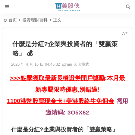
首页
投資理財百科
正文
什麼是分紅?企業與投資者的「雙贏策
略」 💰
2025 年 4 月 16 日 04:46:32
admin
阅读模式
>>>點擊獲取最新長橋證券開戶獎勵
:本月最
新專屬限時優惠,別錯過!
1100港幣股票現金卡+美港股終生免佣金
需用
邀请码:
3O5X62
什麼是分紅?企業與投資者的「雙贏策略」