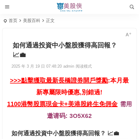
首页
美股百科
正文
如何通過投資中小盤股獲得高回報？
📈💼
2025 年 3 月 19 日 07:48:20
admin
阅读模式
>>>點擊獲取最新長橋證券開戶獎勵
:本月最
新專屬限時優惠,別錯過!
1100港幣股票現金卡+美港股終生免佣金
需用
邀请码:
3O5X62
如何通過投資中小盤股獲得高回報？ 📈💼