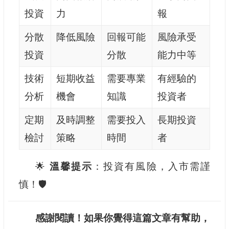
投資
力
報
分散
降低風險
回報可能
風險承受
投資
分散
能力中等
技術
短期收益
需要專業
有經驗的
分析
機會
知識
投資者
定期
及時調整
需要投入
長期投資
檢討
策略
時間
者
🌟
溫馨提示
：投資有風險，入市需謹
慎！🛡️
感謝閱讀！如果你覺得這篇文章有幫助，