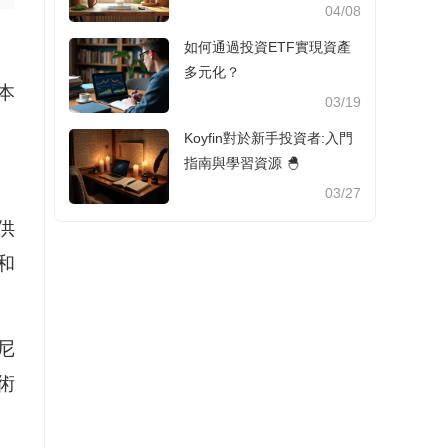
04/08
如何通過投資ETF實現資產
多元化？
本
03/19
Koyfin對於新手投資者:入門
指南與學習資源 🐣
03/27
供
和
尼
術