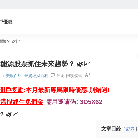
戶優惠
？ 🌿📈
能源股票抓住未來趨勢？ 🌿📈
in
美股百科
投資理財百科
评论
阅读模式
券開戶獎勵
:本月最新專屬限時優惠,別錯過!
美港股終生免佣金
邀请码:
需用
3O5X62
🌿📈
文章目錄
顯示