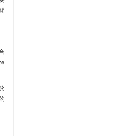
聞
合
ze
於
的