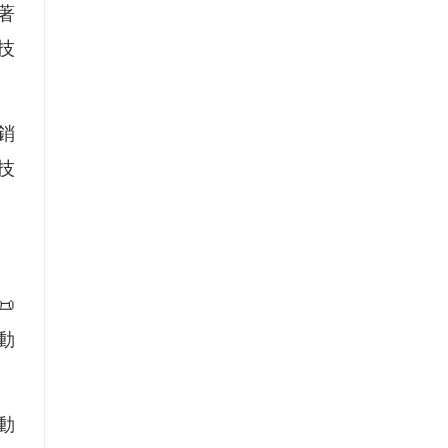
著
技
銷
技

動
動