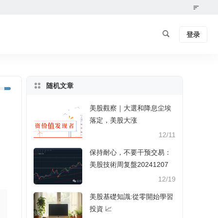
登录
随机文章
美股觀察｜大選和降息尘埃
落定，美股大涨
12/11
保持耐心，不要干预交易：
美股技術周复盤20241207
12/19
美股基礎知識:從零開始學習
投資 📈