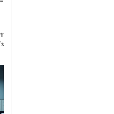
票
市
低