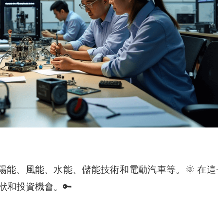
陽能、風能、水能、儲能技術和電動汽車等。🌞 在這
狀和投資機會。🔑