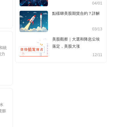
📊🛢️💰
04/01
點樣睇美股期貨合約？詳解
03/13
美股觀察｜大選和降息尘埃
落定，美股大涨
型和統
能力
12/11
水
貨膨