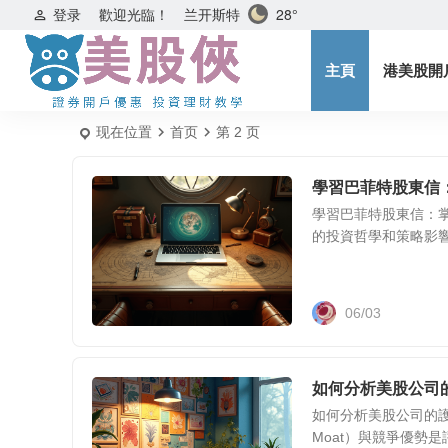
兰开斯特
28°
登录
歡迎光臨！
主頁
港美股開
现在位置
首页
第 2 页
學習巴菲特股東信
學習巴菲特股東信：掌握
的投資哲學和策略影響了無
06/03
如何分析美股公司
如何分析美股公司的護
Moat）與競爭優勢