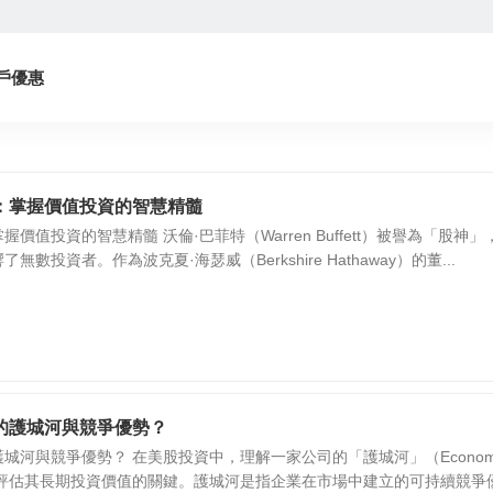
戶優惠
：掌握價值投資的智慧精髓
價值投資的智慧精髓 沃倫·巴菲特（Warren Buffett）被譽為「股神」
數投資者。作為波克夏·海瑟威（Berkshire Hathaway）的董...
的護城河與競爭優勢？
城河與競爭優勢？ 在美股投資中，理解一家公司的「護城河」（Econom
是評估其長期投資價值的關鍵。護城河是指企業在市場中建立的可持續競爭