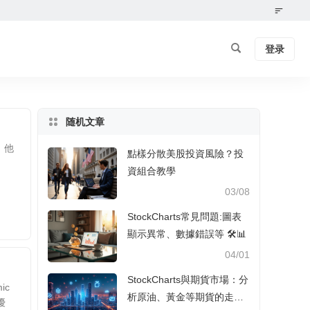
登录
随机文章
，他
點樣分散美股投資風險？投
資組合教學
03/08
StockCharts常見問題:圖表
顯示異常、數據錯誤等 🛠️📊
04/01
StockCharts與期貨市場：分
ic
析原油、黃金等期貨的走勢
優