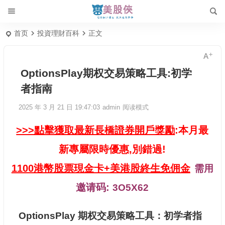
首页
投資理財百科
正文
OptionsPlay期权交易策略工具:初学
者指南
2025 年 3 月 21 日 19:47:03
admin
阅读模式
>>>點擊獲取最新長橋證券開戶獎勵
:本月最
新專屬限時優惠,別錯過!
1100港幣股票現金卡+美港股終生免佣金
需用
邀请码:
3O5X62
OptionsPlay 期权交易策略工具：初学者指