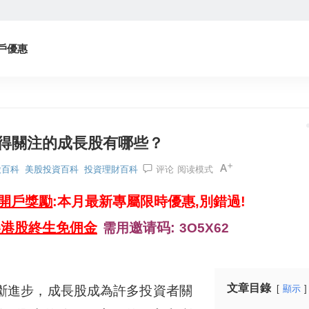
戶優惠
值得關注的成長股有哪些？
股百科
美股投資百科
投資理財百科
评论
阅读模式
券開戶獎勵
:本月最新專屬限時優惠,別錯過!
美港股終生免佣金
邀请码:
需用
3O5X62
文章目錄
斷進步，成長股成為許多投資者關
顯示