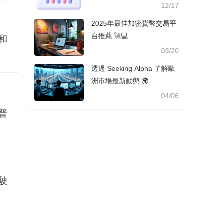
12/17
2025年最佳加密貨幣交易平
台推薦 🚀💻
和
03/20
透過 Seeking Alpha 了解歐
洲市場最新動態 🌍
04/06
普
駛