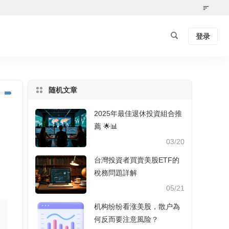
登录
随机文章
2025年最佳退休投資組合推
薦 🌟📊
03/20
台灣投資者買賣美股ETF的
稅務問題詳解
05/21
机构纷纷看涨美股，散户為
何反而要注意風险？