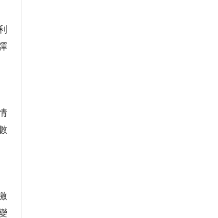
利
彈
情
數
激
變