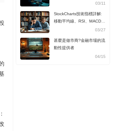
03/11
StockCharts技術指標詳解:
移動平均線、RSI、MACD
投
應用攻略 📊
03/27
甚麼是做市商?金融市場的流
動性提供者
04/15
的
基
：
改