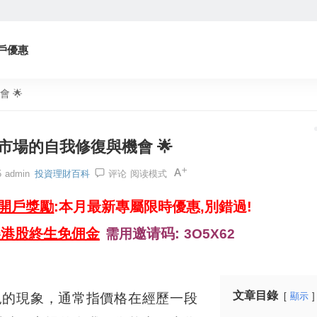
戶優惠
 🌟
市場的自我修復與機會 🌟
5
admin
投資理財百科
评论
阅读模式
券開戶獎勵
:本月最新專屬限時優惠,別錯過!
美港股終生免佣金
邀请码:
需用
3O5X62
文章目錄
常見的現象，通常指價格在經歷一段
顯示