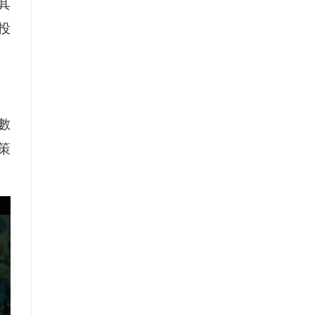
其
投
數
策